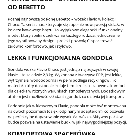
OD BEBETTO
Poznaj najnowszą odsłonę Bebetto – wózek Flavio w kolekcji
Choco. Ta seria charakteryzuje się zupełnie nową wersją stelaża w
kolorze kawowego brązu. To wyjątkowo elegancki i funkcjonalny
model, który spełni oczekiwania każdego rodzica. Jednocześnie
jego wyrafinowany design i projekt pozwolą Ci spacerować
zarówno komfortowo, jak i stylowo.
LEKKA I FUNKCJONALNA GONDOLA
Gondola wózka Flavio Choco jest jedną z najlżejszych w swojej
klasie – to zaledwie 2,9 kg. Wykonana z tworzywa EPP, jest lekka,
wytrzymała, wodoodporna i w pełni podlega recyklingowi. To
materiał, który doskonale izoluje termicznie, co zapewnia komfort
dla dziecka w różnych warunkach atmosferycznych. Dodatkowym
atutem jest możliwość składania gondoli, co ułatwia jej transport.
Podobnie jak w klasycznym Flavio, gondola może być montowana
na dwóch poziomach (dzięki odpinanym adapterom), co pozwala
na perfekcyjne dopasowanie wysokości wózka. Aktywny pałąk w
budce pozwala na ustawienie budki w jak najwygodniejszej pozycji.
KOMFORTOWA SPACERÓWKA