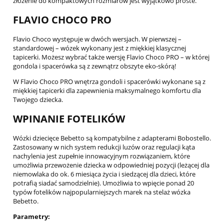
złożenie do kompaktowych rozmiarów jest wyjątkowo proste.
FLAVIO CHOCO PRO
Flavio Choco występuje w dwóch wersjach. W pierwszej –
standardowej – wózek wykonany jest z miękkiej klasycznej
tapicerki. Możesz wybrać także wersję Flavio Choco PRO – w której
gondola i spacerówka są z zewnątrz obszyte eko-skórą!
W Flavio Choco PRO wnętrza gondoli i spacerówki wykonane są z
miękkiej tapicerki dla zapewnienia maksymalnego komfortu dla
Twojego dziecka.
WPINANIE FOTELIKÓW
Wózki dziecięce Bebetto są kompatybilne z adapterami Bobostello.
Zastosowany w nich system redukcji luzów oraz regulacji kąta
nachylenia jest zupełnie innowacyjnym rozwiązaniem, które
umożliwia przewożenie dziecka w odpowiedniej pozycji (leżącej dla
niemowlaka do ok. 6 miesiąca życia i siedzącej dla dzieci, które
potrafią siadać samodzielnie). Umożliwia to wpięcie ponad 20
typów fotelików najpopularniejszych marek na stelaż wózka
Bebetto.
Parametry: