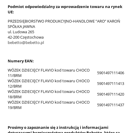
Podmiot odpowiedzialny za wprowadzenie towaru na rynek
UE:
PRZEDSIĘBIORSTWO PRODUKCYJNO-HANDLOWE ”ARO” KAROŃ
SPÓŁKA JAWNA
ul. Ludowa 265
42-200 Częstochowa
bebetto@bebetto.pl
Numery EAN:
WÓZEK DZIECIĘCY FLAVIO kod towaru CHOCO
5901497111406
11/BRM
WÓZEK DZIECIĘCY FLAVIO kod towaru CHOCO
5901497111413
12/BRM
WÓZEK DZIECIĘCY FLAVIO kod towaru CHOCO
5901497111420
18/BRM
WÓZEK DZIECIĘCY FLAVIO kod towaru CHOCO
5901497111437
19/BRM
Prosimy o zapoznanie się z instrukcją i informacjami
dotyczącymi bezpieczeństwa produktów Bebetto, które są