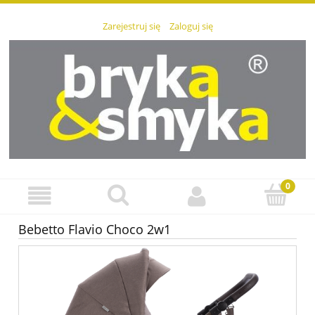
Zarejestruj się
Zaloguj się
Bebetto Flavio Choco 2w1