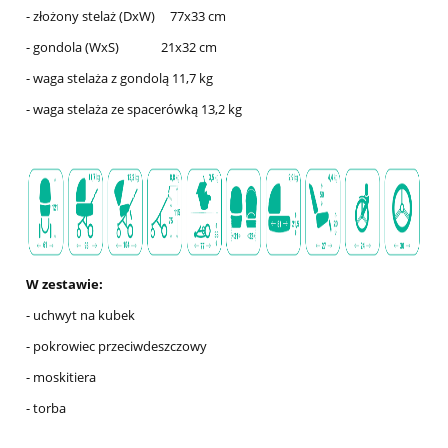
- złożony stelaż (DxW) 77x33 cm
- gondola (WxS) 21x32 cm
- waga stelaża z gondolą 11,7 kg
- waga stelaża ze spacerówką 13,2 kg
W zestawie:
- uchwyt na kubek
- pokrowiec przeciwdeszczowy
- moskitiera
- torba