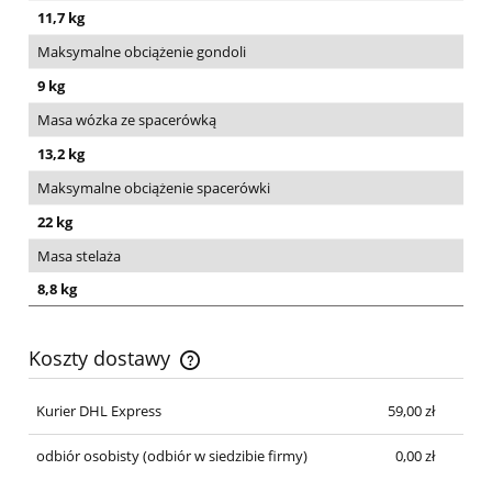
11,7 kg
Maksymalne obciążenie gondoli
9 kg
Masa wózka ze spacerówką
13,2 kg
Maksymalne obciążenie spacerówki
22 kg
Masa stelaża
8,8 kg
Koszty dostawy
Cena nie zawiera ewentualnych kosztów płatności
Kurier DHL Express
59,00 zł
odbiór osobisty
(odbiór w siedzibie firmy)
0,00 zł