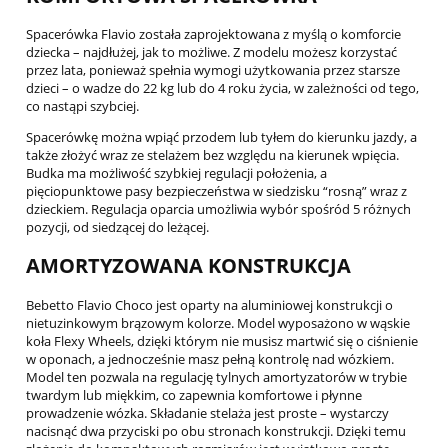
Spacerówka Flavio została zaprojektowana z myślą o komforcie
dziecka – najdłużej, jak to możliwe. Z modelu możesz korzystać
przez lata, ponieważ spełnia wymogi użytkowania przez starsze
dzieci – o wadze do 22 kg lub do 4 roku życia, w zależności od tego,
co nastąpi szybciej.
Spacerówkę można wpiąć przodem lub tyłem do kierunku jazdy, a
także złożyć wraz ze stelażem bez względu na kierunek wpięcia.
Budka ma możliwość szybkiej regulacji położenia, a
pięciopunktowe pasy bezpieczeństwa w siedzisku “rosną” wraz z
dzieckiem. Regulacja oparcia umożliwia wybór spośród 5 różnych
pozycji, od siedzącej do leżącej.
AMORTYZOWANA KONSTRUKCJA
Bebetto Flavio Choco jest oparty na aluminiowej konstrukcji o
nietuzinkowym brązowym kolorze. Model wyposażono w wąskie
koła Flexy Wheels, dzięki którym nie musisz martwić się o ciśnienie
w oponach, a jednocześnie masz pełną kontrolę nad wózkiem.
Model ten pozwala na regulację tylnych amortyzatorów w trybie
twardym lub miękkim, co zapewnia komfortowe i płynne
prowadzenie wózka. Składanie stelaża jest proste – wystarczy
nacisnąć dwa przyciski po obu stronach konstrukcji. Dzięki temu